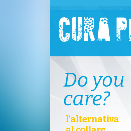
Do you
care?
l'alternativa
al collare