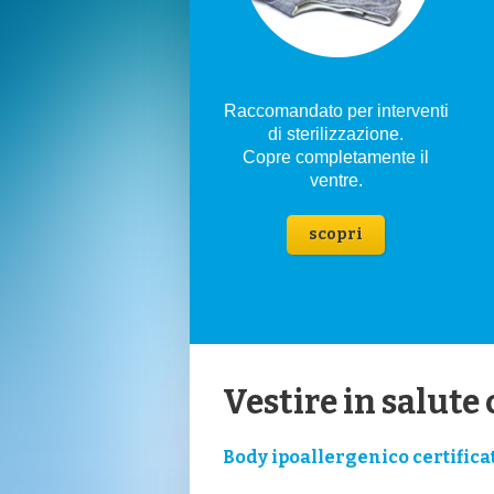
Raccomandato per interventi
di sterilizzazione.
Copre completamente il
ventre.
scopri
Vestire in salute 
Body ipoallergenico certifica