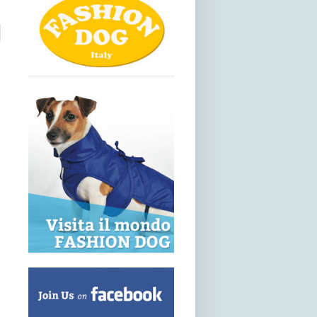
1 Aprile 2015
www.zoomark.it
7-10 maggio 2015
Pad. 22 stand A51-B52
In
Eventi
Scopri