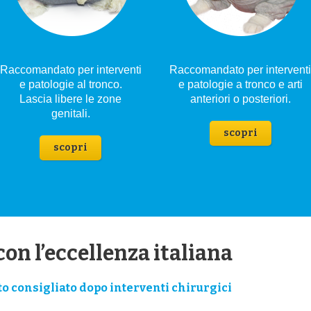
Raccomandato per interventi
Raccomandato per intervent
e patologie al tronco.
e patologie a tronco e arti
Lascia libere le zone
anteriori o posteriori.
genitali.
scopri
scopri
con l’eccellenza italiana
to consigliato dopo interventi chirurgici