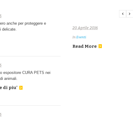
5
ro anche per proteggere e
20 Aprile 2016
i delicate.
In
Eventi
Read More
5
ovo espositore CURA PETS nei
di animali.
 di piu'
5