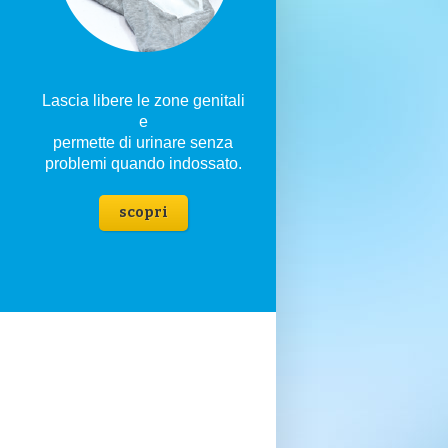
i
Lascia libere le zone genitali
e
permette di urinare senza
problemi quando indossato.
scopri